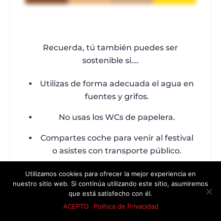
Recuerda, tú también puedes ser
sostenible si….
Utilizas de forma adecuada el agua en
fuentes y grifos.
No usas los WCs de papelera.
Compartes coche para venir al festival
o asistes con transporte público.
Respetas el descanso de vecinos.
Utilizamos cookies para ofrecer la mejor experiencia en
nuestro sitio web. Si continúa utilizando este sitio, asumiremos
Recoges y reciclas los residuos que
que está satisfecho con él.
produces.
ACEPTO
Política de Privacidad