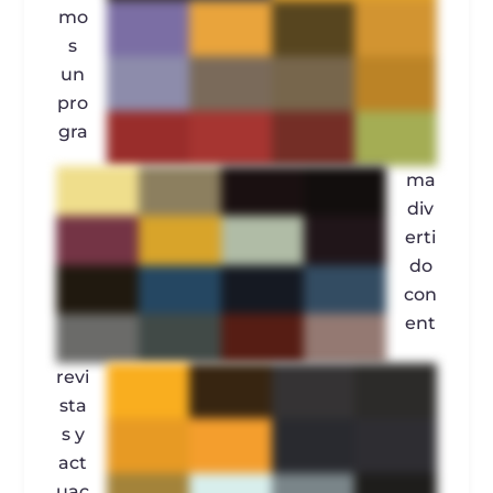
mo
s
un
pro
gra
ma
div
erti
do
con
ent
revi
sta
s y
act
uac