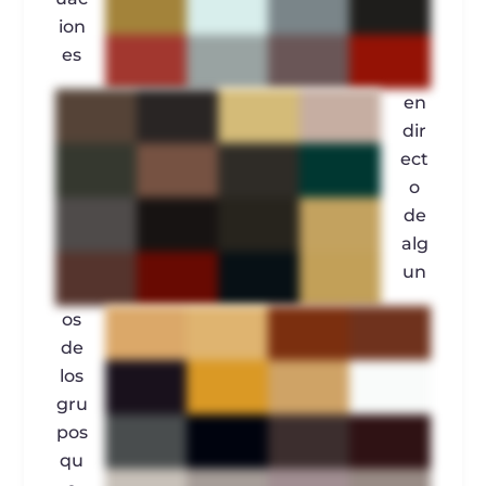
ion
es
en
dir
ect
o
de
alg
un
os
de
los
gru
pos
qu