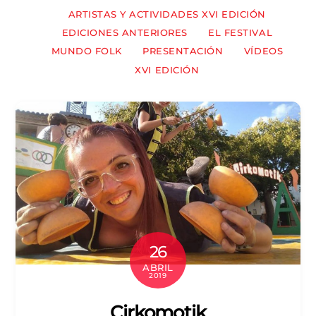
ARTISTAS Y ACTIVIDADES XVI EDICIÓN
EDICIONES ANTERIORES
EL FESTIVAL
MUNDO FOLK
PRESENTACIÓN
VÍDEOS
XVI EDICIÓN
26
ABRIL
2019
Cirkomotik