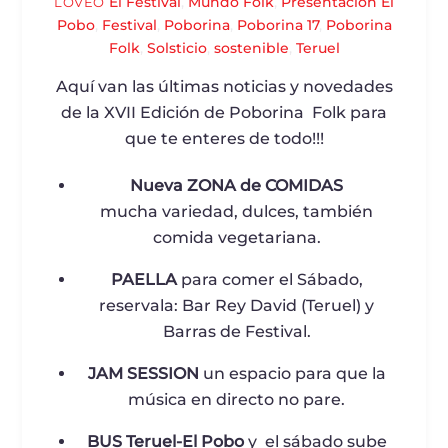
El Festival
,
Mundo Folk
,
Presentación
El
LOVEO
Pobo
,
Festival
,
Poborina
,
Poborina 17
,
Poborina
Folk
,
Solsticio
,
sostenible
,
Teruel
Aquí van las últimas noticias y novedades
de la XVII Edición de Poborina Folk para
que te enteres de todo!!!
Nueva ZONA de COMIDAS
mucha variedad, dulces, también
comida vegetariana.
PAELLA
para comer el Sábado,
reservala: Bar Rey David (Teruel) y
Barras de Festival.
JAM SESSION
un espacio para que la
música en directo no pare.
BUS Teruel-El Pobo
y el sábado sube