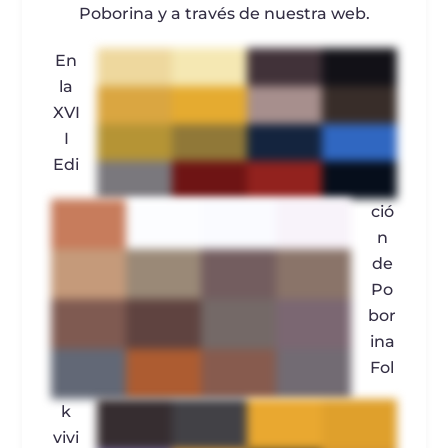
Poborina y a través de nuestra web.
En
la
XVI
I
Edi
ció
n
de
Po
bor
ina
Fol
k
vivi