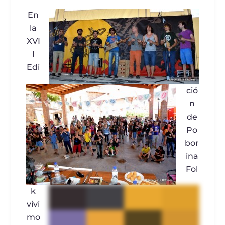
En
la
XVI
I
Edi
ció
n
de
Po
bor
ina
Fol
k
vivi
mo