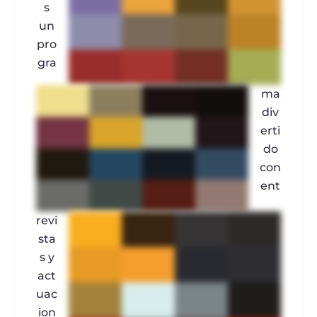
s
un
pro
gra
ma
div
erti
do
con
ent
revi
sta
s y
act
uac
ion