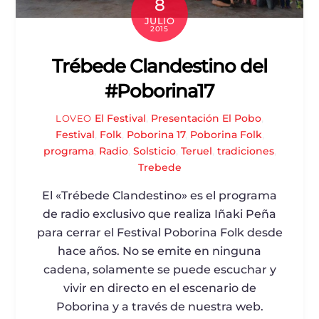
8
JULIO
2015
Trébede Clandestino del
#Poborina17
El Festival
,
Presentación
El Pobo
,
LOVEO
Festival
,
Folk
,
Poborina 17
,
Poborina Folk
,
programa
,
Radio
,
Solsticio
,
Teruel
,
tradiciones
,
Trebede
El «Trébede Clandestino» es el programa
de radio exclusivo que realiza Iñaki Peña
para cerrar el Festival Poborina Folk desde
hace años. No se emite en ninguna
cadena, solamente se puede escuchar y
vivir en directo en el escenario de
Poborina y a través de nuestra web.