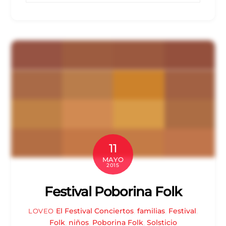
11
MAYO
2015
Festival Poborina Folk
El Festival
Conciertos
,
familias
,
Festival
,
LOVEO
Folk
,
niños
,
Poborina Folk
,
Solsticio