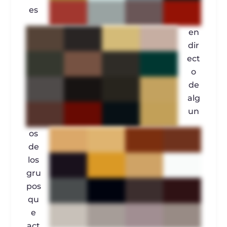
es
en
dir
ect
o
de
alg
un
os
de
los
gru
pos
qu
e
act