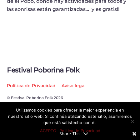
de el Pobo, donde hay actividades para todos y
las sonrisas están garantizadas… y es gratis!!
Back
Festival Poborina Folk
To
Top
Política de Privacidad
Aviso legal
© Festival Poborina Folk 2026
Utilizamos cookies para ofrecer la mejor experiencia en
nuestro sitio web. Si continúa utilizando este sitio, asumiremos
que está satisfecho con él.
ACEPTO
Política de Privacidad
Share This