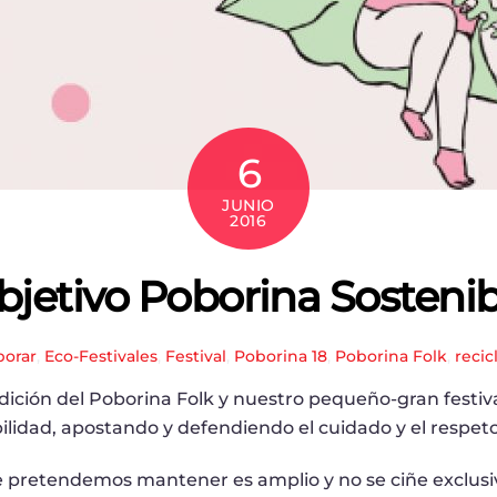
6
JUNIO
2016
bjetivo Poborina Sostenib
borar
,
Eco-Festivales
,
Festival
,
Poborina 18
,
Poborina Folk
,
recic
ición del Poborina Folk y nuestro pequeño-gran festiva
bilidad, apostando y defendiendo el cuidado y el respet
ue pretendemos mantener es amplio y no se ciñe exclus