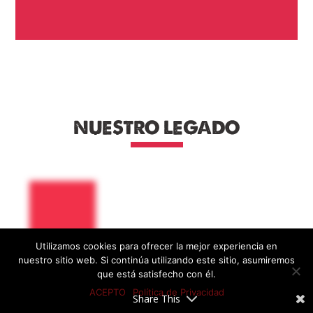
NUESTRO LEGADO
Utilizamos cookies para ofrecer la mejor experiencia en
nuestro sitio web. Si continúa utilizando este sitio, asumiremos
Revista Poborina Folk
que está satisfecho con él.
ACEPTO
Política de Privacidad
Share This
Una labor de la que nos sentimos muy