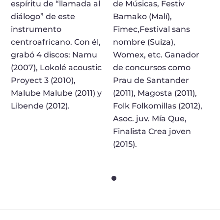
espíritu de “llamada al
de Músicas, Festiv
diálogo” de este
Bamako (Malí),
instrumento
Fimec,Festival sans
centroafricano. Con él,
nombre (Suiza),
grabó 4 discos: Namu
Womex, etc. Ganador
(2007), Lokolé acoustic
de concursos como
Proyect 3 (2010),
Prau de Santander
Malube Malube (2011) y
(2011), Magosta (2011),
Libende (2012).
Folk Folkomillas (2012),
Asoc. juv. Mía Que,
Finalista Crea joven
(2015).