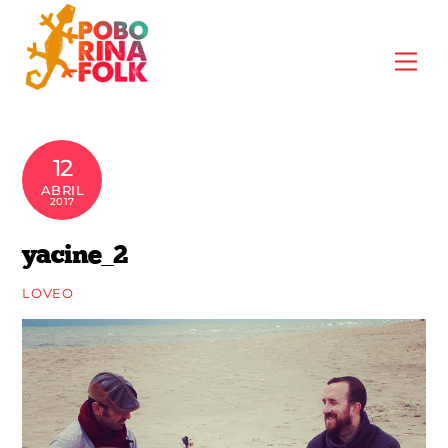
Skip
to
Me
content
12
ABRIL
2017
yacine_2
LOVEO