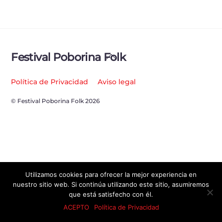
Back
Festival Poborina Folk
To
Top
Política de Privacidad
Aviso legal
© Festival Poborina Folk 2026
Utilizamos cookies para ofrecer la mejor experiencia en
nuestro sitio web. Si continúa utilizando este sitio, asumiremos
que está satisfecho con él.
ACEPTO
Política de Privacidad