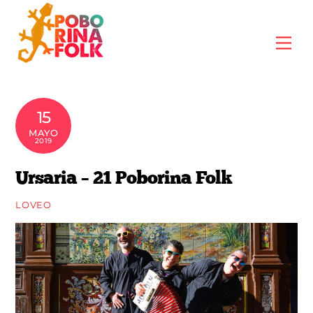
Skip
to
Me
content
15
MAYO
2019
Ursaria – 21 Poborina Folk
LOVEO