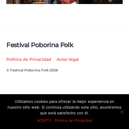
Back
Festival Poborina Folk
To
Top
Política de Privacidad
Aviso legal
© Festival Poborina Folk 2026
Utilizamos cookies para ofrecer la mejor experiencia en
nuestro sitio web. Si continúa utilizando este sitio, asumiremos
que está satisfecho con él.
ACEPTO
Política de Privacidad