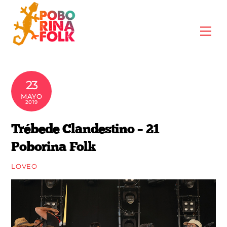
Skip
to
Me
content
23
MAYO
2019
Trébede Clandestino – 21
Poborina Folk
LOVEO