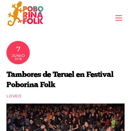
Skip
to
Me
content
7
JUNIO
2018
Tambores de Teruel en Festival
Poborina Folk
LOVEO