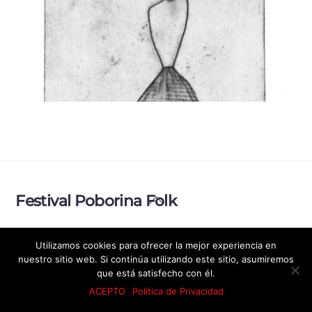
Back
Festival Poborina Folk
To
Top
Política de Privacidad
Aviso legal
Utilizamos cookies para ofrecer la mejor experiencia en
nuestro sitio web. Si continúa utilizando este sitio, asumiremos
© Festival Poborina Folk 2026
que está satisfecho con él.
ACEPTO
Política de Privacidad