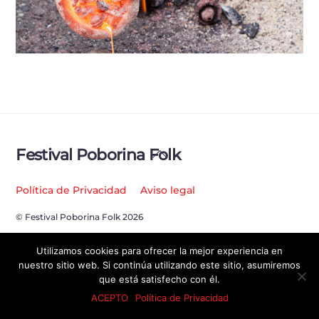
Back
Festival Poborina Folk
To
Top
Política de Privacidad
Aviso legal
© Festival Poborina Folk 2026
Utilizamos cookies para ofrecer la mejor experiencia en
nuestro sitio web. Si continúa utilizando este sitio, asumiremos
que está satisfecho con él.
ACEPTO
Política de Privacidad