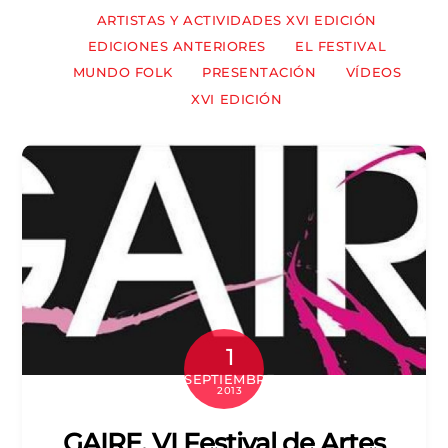
ARTISTAS Y ACTIVIDADES XVI EDICIÓN
EDICIONES ANTERIORES
EL FESTIVAL
MUNDO FOLK
PRESENTACIÓN
VÍDEOS
XVI EDICIÓN
1
SEPTIEMBRE
2013
GAIRE, VI Festival de Artes