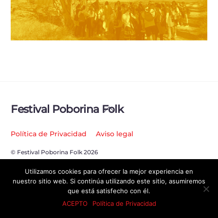
Back
Festival Poborina Folk
To
Top
Política de Privacidad
Aviso legal
© Festival Poborina Folk 2026
Utilizamos cookies para ofrecer la mejor experiencia en
nuestro sitio web. Si continúa utilizando este sitio, asumiremos
que está satisfecho con él.
ACEPTO
Política de Privacidad