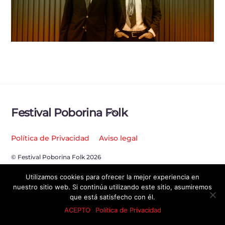
Back
Festival Poborina Folk
To
Top
Política de Privacidad
Aviso legal
© Festival Poborina Folk 2026
Utilizamos cookies para ofrecer la mejor experiencia en
nuestro sitio web. Si continúa utilizando este sitio, asumiremos
que está satisfecho con él.
ACEPTO
Política de Privacidad