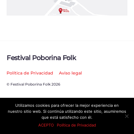
Back
Festival Poborina Folk
To
Top
Política de Privacidad
Aviso legal
© Festival Poborina Folk 2026
Utilizamos cookies para ofrecer la mejor experiencia en
nuestro sitio web. Si continúa utilizando este sitio, asumiremos
que está satisfecho con él.
ACEPTO
Política de Privacidad