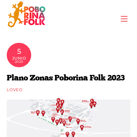
Skip
to
Me
content
5
JUNIO
2023
Plano Zonas Poborina Folk 2023
LOVEO