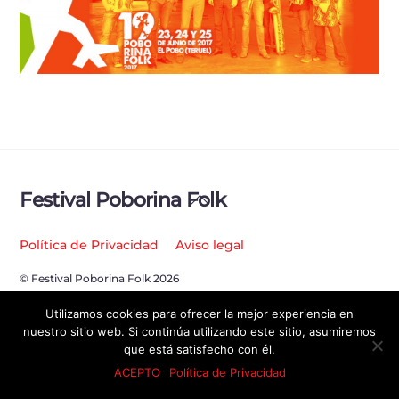
Back
Festival Poborina Folk
To
Top
Política de Privacidad
Aviso legal
© Festival Poborina Folk 2026
Utilizamos cookies para ofrecer la mejor experiencia en
nuestro sitio web. Si continúa utilizando este sitio, asumiremos
que está satisfecho con él.
ACEPTO
Política de Privacidad