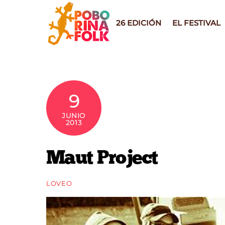
Skip
to
26 EDICIÓN
EL FESTIVAL
content
9
JUNIO
2013
Maut Project
LOVEO