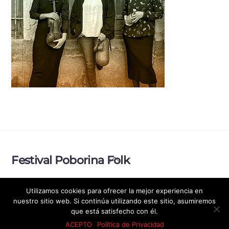
Back
Festival Poborina Folk
To
Top
Política de Privacidad
Aviso legal
Utilizamos cookies para ofrecer la mejor experiencia en
nuestro sitio web. Si continúa utilizando este sitio, asumiremos
© Festival Poborina Folk 2026
que está satisfecho con él.
ACEPTO
Política de Privacidad