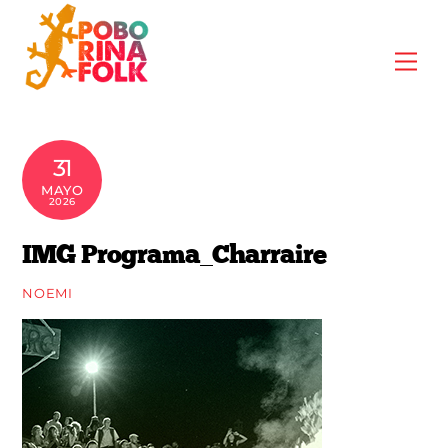
Skip
to
Me
content
31
MAYO
2026
IMG Programa_Charraire
NOEMI