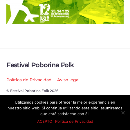
Back
Festival Poborina Folk
To
Top
Política de Privacidad
Aviso legal
© Festival Poborina Folk 2026
Utilizamos cookies para ofrecer la mejor experiencia en
nuestro sitio web. Si continúa utilizando este sitio, asumiremos
que está satisfecho con él.
ACEPTO
Política de Privacidad