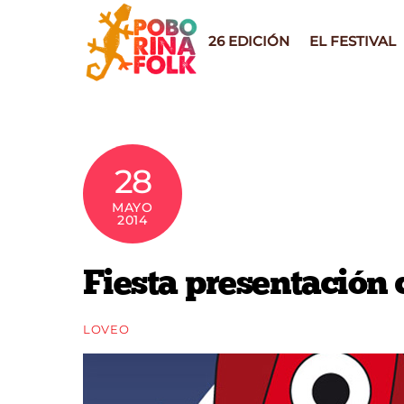
Skip
to
26 EDICIÓN
EL FESTIVAL
content
28
MAYO
2014
Fiesta presentación 
LOVEO