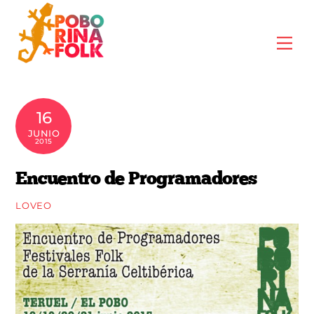
Skip
to
Me
content
16
JUNIO
2015
Encuentro de Programadores
LOVEO