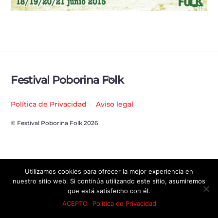
Back
Festival Poborina Folk
To
Top
Política de Privacidad
Aviso legal
© Festival Poborina Folk 2026
Utilizamos cookies para ofrecer la mejor experiencia en
nuestro sitio web. Si continúa utilizando este sitio, asumiremos
que está satisfecho con él.
ACEPTO
Política de Privacidad