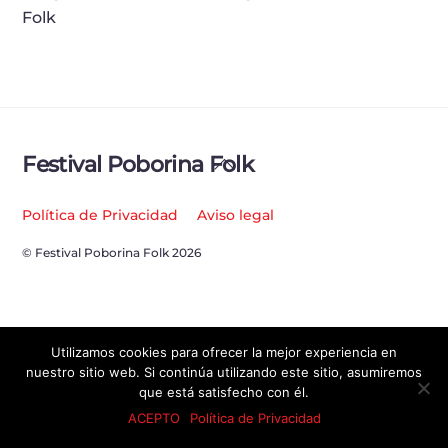
Folk
Back
Festival Poborina Folk
To
Top
Política de Privacidad
Aviso legal
© Festival Poborina Folk 2026
Utilizamos cookies para ofrecer la mejor experiencia en
nuestro sitio web. Si continúa utilizando este sitio, asumiremos
que está satisfecho con él.
ACEPTO
Política de Privacidad