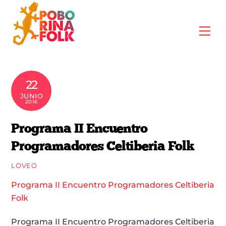
Skip
to
Me
content
22
JUNIO
2016
Programa II Encuentro
Programadores Celtiberia Folk
LOVEO
Programa II Encuentro Programadores Celtiberia
Folk
Programa II Encuentro Programadores Celtiberia