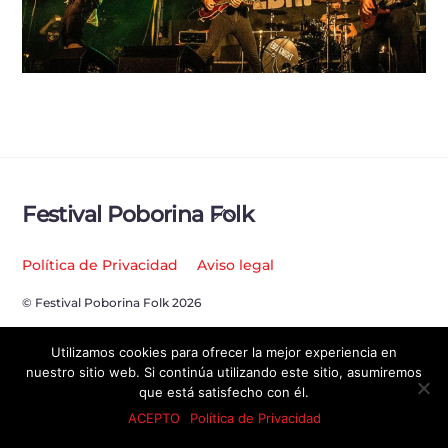
Back
Festival Poborina Folk
To
Top
Política de Privacidad
Aviso legal
© Festival Poborina Folk 2026
Utilizamos cookies para ofrecer la mejor experiencia en
nuestro sitio web. Si continúa utilizando este sitio, asumiremos
que está satisfecho con él.
ACEPTO
Política de Privacidad