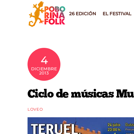
Skip
to
26 EDICIÓN
EL FESTIVAL
content
4
DICIEMBRE
2013
Ciclo de músicas Mu
LOVEO