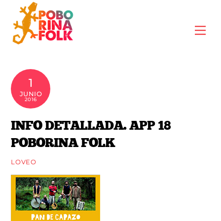
Skip
to
Me
content
1
JUNIO
2016
INFO DETALLADA. APP 18
POBORINA FOLK
LOVEO