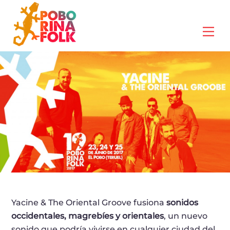
Skip
to
Me
content
Yacine & The Oriental Groove fusiona
sonidos
occidentales, magrebíes y orientales
, un nuevo
sonido que podría vivirse en cualquier ciudad del