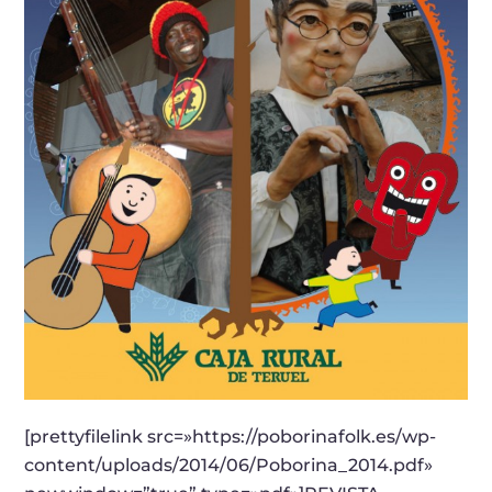
[prettyfilelink src=»https://poborinafolk.es/wp-
content/uploads/2014/06/Poborina_2014.pdf»