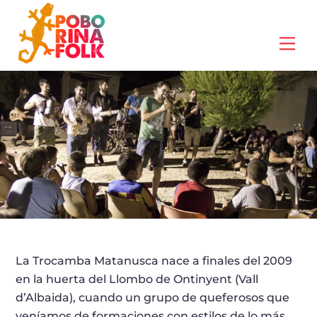
Skip
to
Me
content
La Trocamba Matanusca nace a finales del 2009
en la huerta del Llombo de Ontinyent (Vall
d’Albaida), cuando un grupo de queferosos que
veníamos de formaciones con estilos de lo más