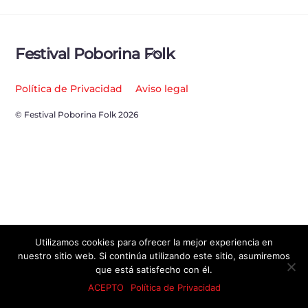
Back
Festival Poborina Folk
To
Top
Política de Privacidad
Aviso legal
© Festival Poborina Folk 2026
Utilizamos cookies para ofrecer la mejor experiencia en
nuestro sitio web. Si continúa utilizando este sitio, asumiremos
que está satisfecho con él.
ACEPTO
Política de Privacidad