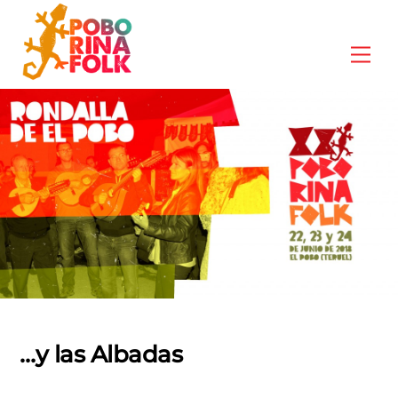
Skip
to
Me
content
…y las Albadas