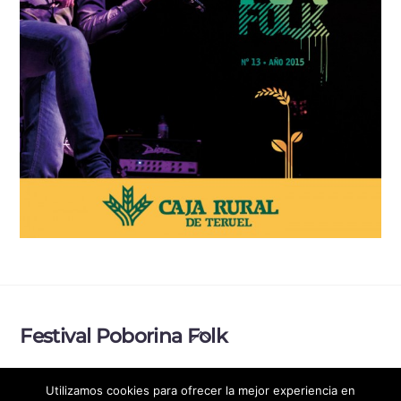
Back
Festival Poborina Folk
To
Top
Política de Privacidad
Aviso legal
Utilizamos cookies para ofrecer la mejor experiencia en