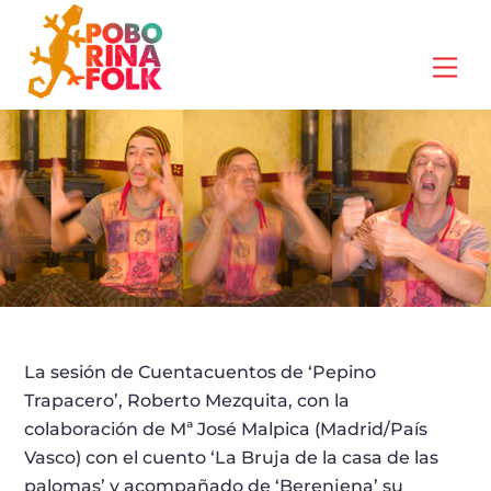
Skip
to
Me
content
La sesión de Cuentacuentos de ‘Pepino
Trapacero’, Roberto Mezquita, con la
colaboración de Mª José Malpica (Madrid/País
Vasco) con el cuento ‘La Bruja de la casa de las
palomas’ y acompañado de ‘Berenjena’ su