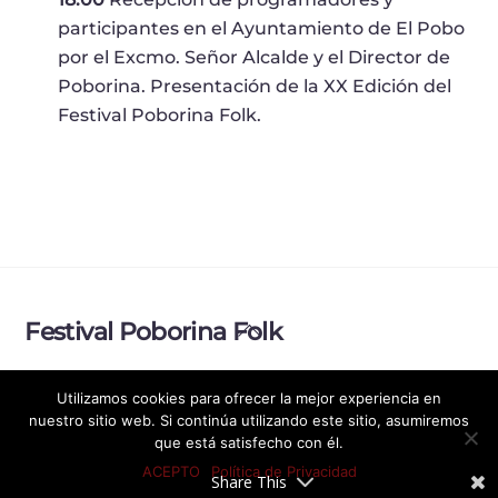
participantes en el Ayuntamiento de El Pobo
por el Excmo. Señor Alcalde y el Director de
Poborina. Presentación de la XX Edición del
Festival Poborina Folk.
Back
Festival Poborina Folk
To
Top
Política de Privacidad
Aviso legal
Utilizamos cookies para ofrecer la mejor experiencia en
nuestro sitio web. Si continúa utilizando este sitio, asumiremos
© Festival Poborina Folk 2026
que está satisfecho con él.
ACEPTO
Política de Privacidad
Share This