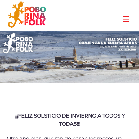
Skip
to
Me
content
¡¡¡FELIZ SOLSTICIO DE INVIERNO A TODOS Y
TODAS!!!
Otro año más, que rápido pasan los meses, ya