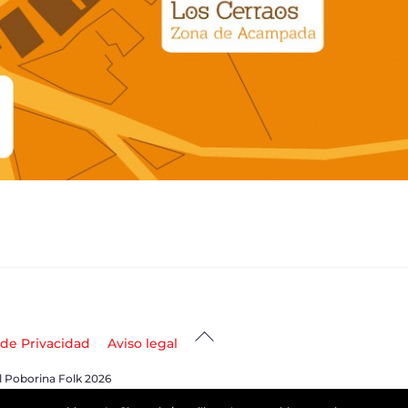
Back
 de Privacidad
Aviso legal
To
l Poborina Folk 2026
Top