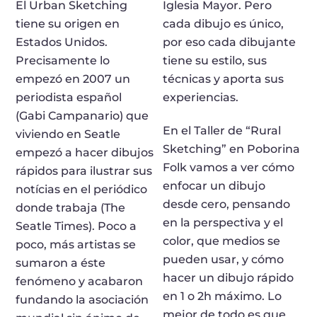
El Urban Sketching
Iglesia Mayor. Pero
tiene su origen en
cada dibujo es único,
Estados Unidos.
por eso cada dibujante
Precisamente lo
tiene su estilo, sus
empezó en 2007 un
técnicas y aporta sus
periodista español
experiencias.
(Gabi Campanario) que
En el Taller de “Rural
viviendo en Seatle
Sketching” en Poborina
empezó a hacer dibujos
Folk vamos a ver cómo
rápidos para ilustrar sus
enfocar un dibujo
notícias en el periódico
desde cero, pensando
donde trabaja (The
en la perspectiva y el
Seatle Times). Poco a
color, que medios se
poco, más artistas se
pueden usar, y cómo
sumaron a éste
hacer un dibujo rápido
fenómeno y acabaron
en 1 o 2h máximo. Lo
fundando la asociación
mejor de todo es que