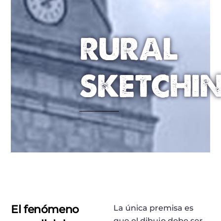
RURAL
SKETCHI
El fenómeno
La única premisa es
que el dibujo debe ser