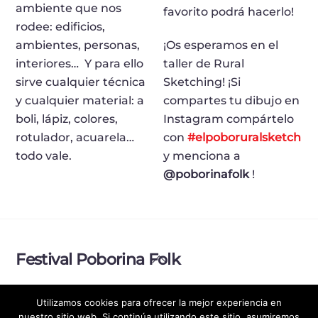
ambiente que nos
favorito podrá hacerlo!
rodee: edificios,
ambientes, personas,
¡Os esperamos en el
interiores…
Y para ello
taller de Rural
sirve cualquier técnica
Sketching! ¡Si
y cualquier material: a
compartes tu dibujo en
boli, lápiz, colores,
Instagram compártelo
rotulador, acuarela…
con
#elpoboruralsketch
todo vale.
y menciona a
@poborinafolk
!
Back
Festival Poborina Folk
To
Top
Política de Privacidad
Aviso legal
Utilizamos cookies para ofrecer la mejor experiencia en
nuestro sitio web. Si continúa utilizando este sitio, asumiremos