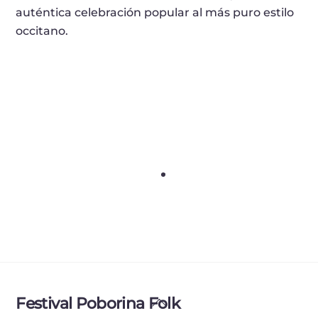
auténtica celebración popular al más puro estilo
occitano.
La Fanfare des Goulamas – Bada Pas
La Fanfare des Goulamas – Medley
Tretiska
Back
Festival Poborina Folk