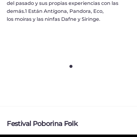
del pasado y sus propias experiencias con las
demás.1 Están Antígona, Pandora, Eco,
los moiras y las ninfas Dafne y Siringe.
LISÍSTRATA
AS MOIRAS
ACRÓPOLE
Back
Festival Poborina Folk
To