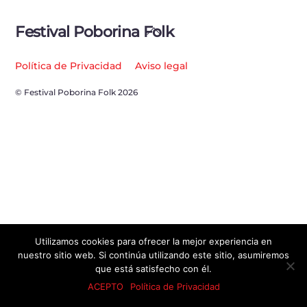
Back
Festival Poborina Folk
To
Top
Política de Privacidad
Aviso legal
© Festival Poborina Folk 2026
Utilizamos cookies para ofrecer la mejor experiencia en
nuestro sitio web. Si continúa utilizando este sitio, asumiremos
que está satisfecho con él.
ACEPTO
Política de Privacidad