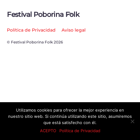
Back
Festival Poborina Folk
To
Top
Política de Privacidad
Aviso legal
© Festival Poborina Folk 2026
Utilizamos cookies para ofrecer la mejor experiencia en
nuestro sitio web. Si continúa utilizando este sitio, asumiremos
que está satisfecho con él.
ACEPTO
Política de Privacidad