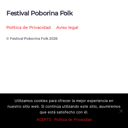
Back
Festival Poborina Folk
To
Top
Política de Privacidad
Aviso legal
© Festival Poborina Folk 2026
Utilizamos cookies para ofrecer la mejor experiencia en
nuestro sitio web. Si continúa utilizando este sitio, asumiremos
que está satisfecho con él.
ACEPTO
Política de Privacidad