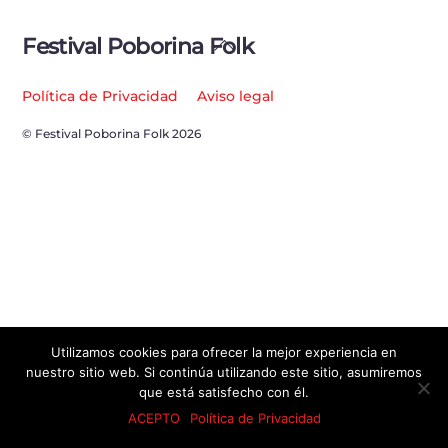
Back
Festival Poborina Folk
To
Top
Política de Privacidad
Aviso legal
© Festival Poborina Folk 2026
Utilizamos cookies para ofrecer la mejor experiencia en
nuestro sitio web. Si continúa utilizando este sitio, asumiremos
que está satisfecho con él.
ACEPTO
Política de Privacidad