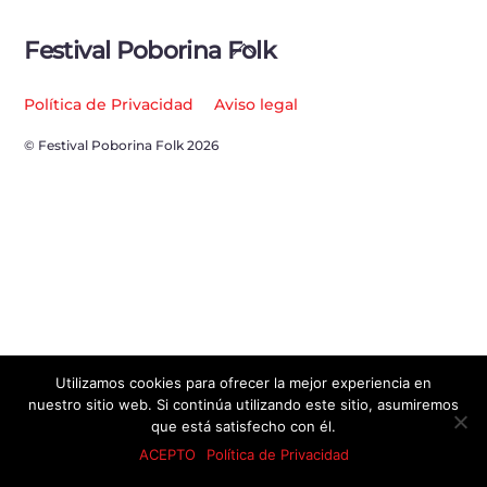
Back
Festival Poborina Folk
To
Top
Política de Privacidad
Aviso legal
© Festival Poborina Folk 2026
Utilizamos cookies para ofrecer la mejor experiencia en
nuestro sitio web. Si continúa utilizando este sitio, asumiremos
que está satisfecho con él.
ACEPTO
Política de Privacidad