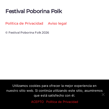
Back
Festival Poborina Folk
To
Top
Política de Privacidad
Aviso legal
© Festival Poborina Folk 2026
Utilizamos cookies para ofrecer la mejor experiencia en
nuestro sitio web. Si continúa utilizando este sitio, asumiremos
que está satisfecho con él.
ACEPTO
Política de Privacidad