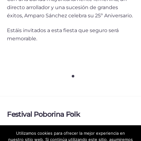
directo arrollador y una sucesión de grandes
éxitos, Amparo Sánchez celebra su 25º Aniversario.
Estáis invitados a esta fiesta que seguro será
memorable.
Back
Festival Poborina Folk
To
Top
Política de Privacidad
Aviso legal
Utilizamos cookies para ofrecer la mejor experiencia en
nuestro sitio web. Si continúa utilizando este sitio, asumiremos