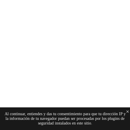
×
Al continuar, entiendes y das tu consentimiento para que tu dirección IP y
la información de tu navegador puedan ser procesadas por los plugins de
seguridad instalados en este sitio.